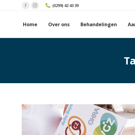
(0299) 42 43 39
Facebook
Instagram
page
page
Home
Over ons
Behandelingen
Aa
opens
opens
in
in
new
new
window
window
Ta