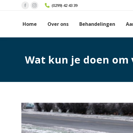
(0299) 42 43 39
Facebook
Instagram
page
page
Home
Over ons
Behandelingen
Aa
opens
opens
in
in
new
new
window
window
Wat kun je doen om v