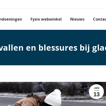
ndoeningen
Fysio webwinkel
Nieuws
Conta
allen en blessures bij g
JAN
13