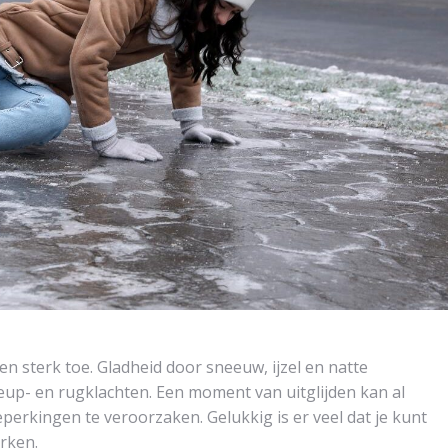
n sterk toe. Gladheid door sneeuw, ijzel en natte
eup- en rugklachten. Een moment van uitglijden kan al
erkingen te veroorzaken. Gelukkig is er veel dat je kunt
rken.