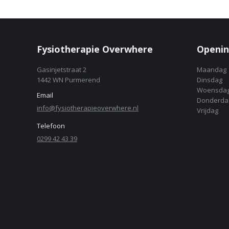
Fysiotherapie Overwhere
Openin
Gasinjetstraat 2
Maandag
1442 WN Purmerend
Dinsdag
Woensda
Email
Donderda
info@fysiotherapieoverwhere.nl
Vrijdag
Telefoon
0299 42 43 39